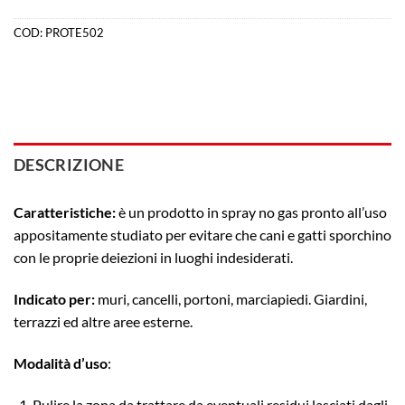
COD:
PROTE502
DESCRIZIONE
Caratteristiche:
è un prodotto in spray no gas pronto all’uso
appositamente studiato per evitare che cani e gatti sporchino
con le proprie deiezioni in luoghi indesiderati.
Indicato per:
muri, cancelli, portoni, marciapiedi. Giardini,
terrazzi ed altre aree esterne.
Modalità d’uso
:
Pulire la zona da trattare da eventuali residui lasciati dagli